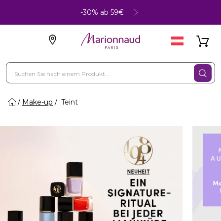
-30% ab 59€
Make-up
Teint