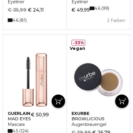
Eyeliner
Eyeliner
4.6
99
€ 35,99
€ 24,11
€ 49,99
4.6
81
2 Farben
33%
Vegan
GUERLAIN
EXURBE
€ 50,99
MAD EYES
BROWLICIOUS
Mascara
Augenbrauengel
4.5
124
€ 39,99
€ 26,79