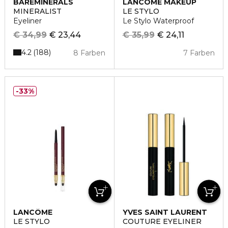
BAREMINERALS
LANCÔME MAKEUP
MINERALIST
LE STYLO
Eyeliner
Le Stylo Waterproof
€ 34,99
€ 23,44
€ 35,99
€ 24,11
4.2
188
8 Farben
7 Farben
33%
LANCÔME
YVES SAINT LAURENT
LE STYLO
COUTURE EYELINER