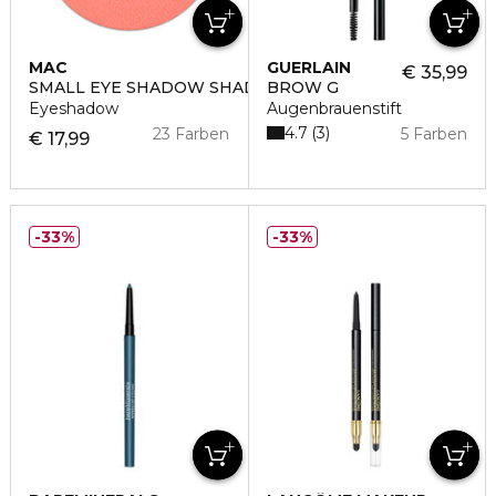
MAC
GUERLAIN
€ 35,99
SMALL EYE SHADOW SHADE
BROW G
Eyeshadow
Augenbrauenstift
4.7
3
23 Farben
5 Farben
€ 17,99
33%
33%