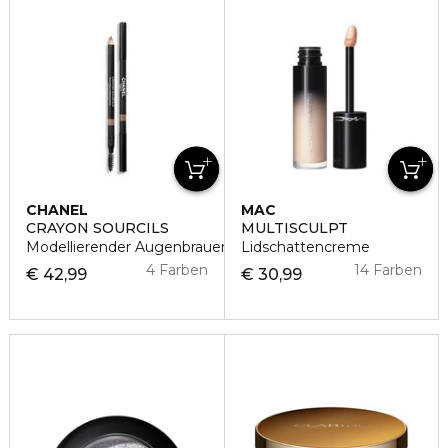
CHANEL
MAC
CRAYON SOURCILS
MULTISCULPT
Modellierender Augenbrauenstift
Lidschattencreme
4 Farben
14 Farben
€ 42,99
€ 30,99