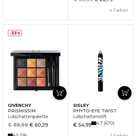
4 Farben
33%
GIVENCHY
SISLEY
PRISMISSIM
PHYTO-EYE TWIST
Lidschattenpalette
Lidschattenstift
4.7
670
€ 89,99
€ 60,29
€ 54,99
4.5
19
2 Farben