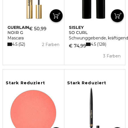
GUERLAIN
SISLEY
€ 50,99
NOIR G
SO CURL
Mascara
Schwunggebende, kräftigend
4.5
4.5
52
128
2 Farben
€ 74,99
3 Farben
Stark Reduziert
Stark Reduziert