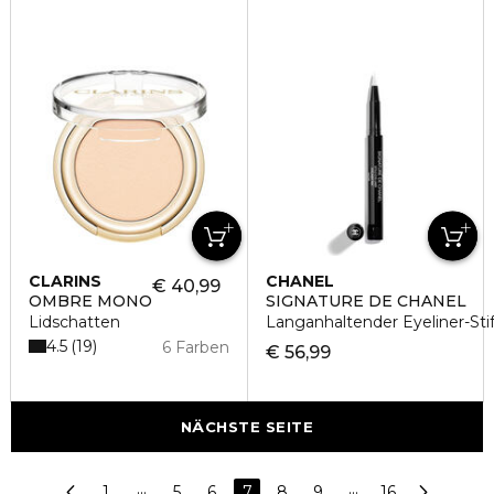
CLARINS
CHANEL
€ 40,99
OMBRE MONO
SIGNATURE DE CHANEL
Lidschatten
Langanhaltender Eyeliner-Stif
4.5
19
6 Farben
€ 56,99
NÄCHSTE SEITE
1
···
5
6
7
8
9
···
16