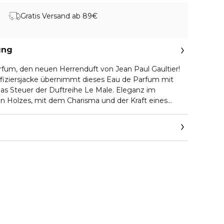
Gratis Versand ab 89€
ung
rfum, den neuen Herrenduft von Jean Paul Gaultier!
fiziersjacke übernimmt dieses Eau de Parfum mit
as Steuer der Duftreihe Le Male. Eleganz im
en Holzes, mit dem Charisma und der Kraft eines
, Matrosen! Der Käpt’n ist da, das Schiff ist bereit