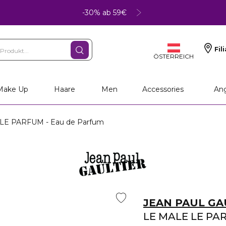
-30% ab 59€
Fil
ÖSTERREICH
rsönliche Geschenke
Make Up
Haare
Men
Accessories
An
LE PARFUM - Eau de Parfum
JEAN PAUL GA
LE MALE LE PA