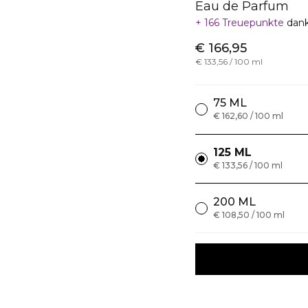
Eau de Parfum
166 Treuepunkte
dank
€ 166,95
€ 133,56 / 100 ml
75 ML
€ 162,60 / 100 ml
125 ML
€ 133,56 / 100 ml
200 ML
€ 108,50 / 100 ml