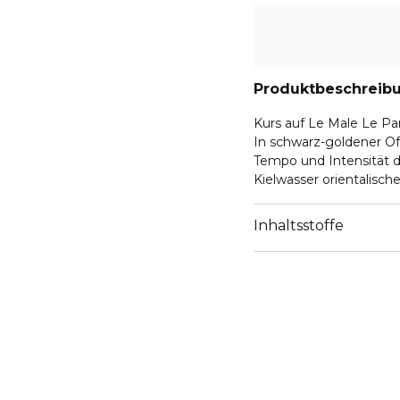
Produktbeschreib
Kurs auf Le Male Le Pa
In schwarz-goldener Of
Tempo und Intensität d
Kielwasser orientalisch
Anführers. An die Riemen
zum Ablegen.
Inhaltsstoffe