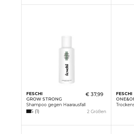
FESCHI
FESCHI
€ 37,99
GROW STRONG
ONE&O
Shampoo gegen Haarausfall
Trocke
5
1
2 Größen