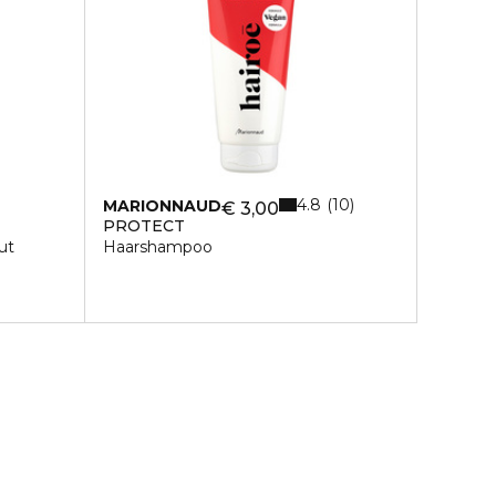
4.8
10
MARIONNAUD
€ 3,00
PROTECT
ut
Haarshampoo