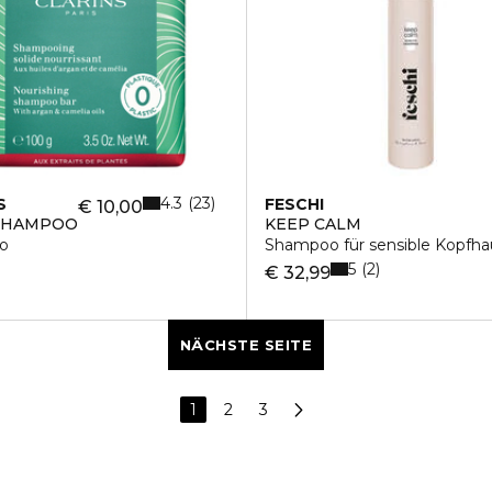
4.3
23
S
FESCHI
€ 10,00
 SHAMPOO
KEEP CALM
o
Shampoo für sensible Kopfha
5
2
€ 32,99
NÄCHSTE SEITE
1
2
3