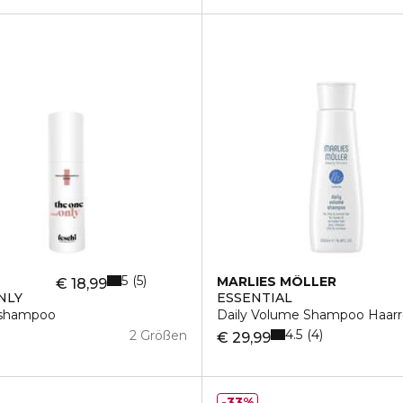
5
5
MARLIES MÖLLER
€ 18,99
NLY
ESSENTIAL
nshampoo
Daily Volume Shampoo Haarr
4.5
4
2 Größen
€ 29,99
33%