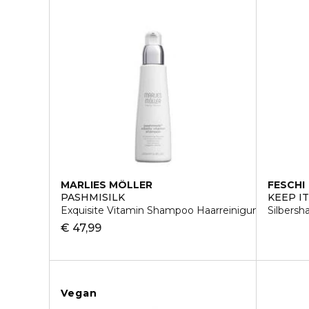
MARLIES MÖLLER
FESCHI
PASHMISILK
KEEP I
Exquisite Vitamin Shampoo Haarreinigung
Silbers
€ 47,99
Vegan