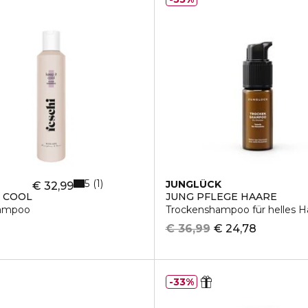
5
1
JUNGLÜCK
€ 32,99
T COOL
JUNG PFLEGE HAARE
hampoo
Trockenshampoo für helles H
€ 36,99
€ 24,78
33%