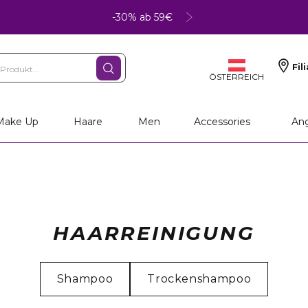
-30% ab 59€
Fil
ÖSTERREICH
Make Up
Haare
Men
Accessories
An
HAARREINIGUNG
Shampoo
Trockenshampoo