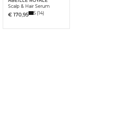
ABEILLE ROYALE
Scalp & Hair Serum
5
14
€ 170,95