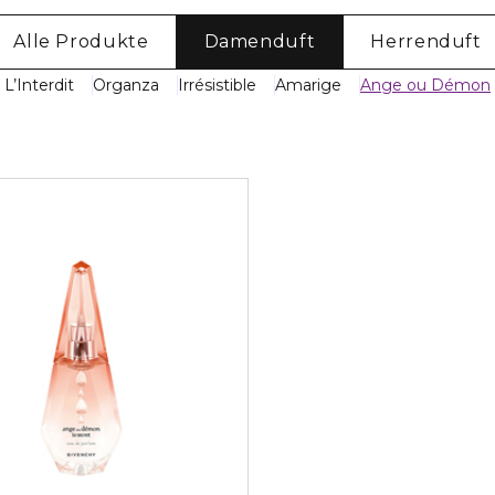
Alle Produkte
Damenduft
Herrenduft
L’Interdit
Organza
Irrésistible
Amarige
Ange ou Démon