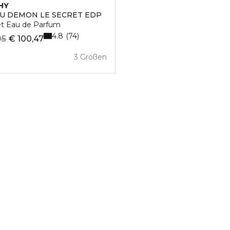
HY
U DÈMON LE SECRET EDP
et Eau de Parfum
4.8
74
95
€ 100,47
3 Größen