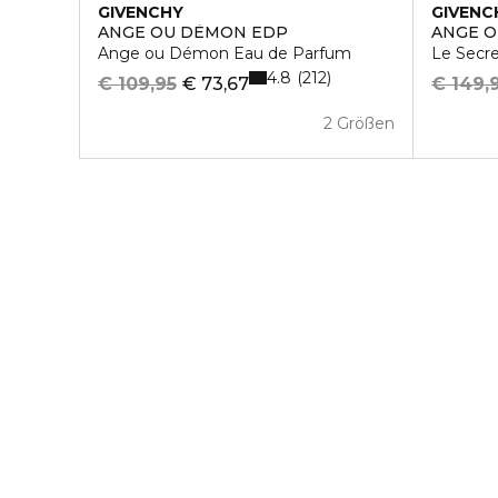
GIVENCHY
GIVENC
ANGE OU DÈMON EDP
ANGE O
Ange ou Démon Eau de Parfum
Le Secr
4.8
212
€ 109,95
€ 73,67
€ 149,
2 Größen