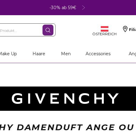
-30% ab 59€
Fil
ÖSTERREICH
Make Up
Haare
Men
Accessories
An
HY DAMENDUFT ANGE O