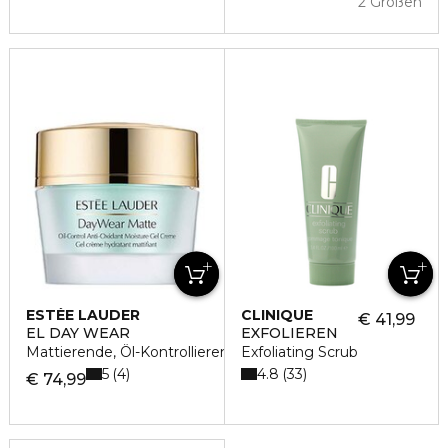
2 Größen
ESTÉE LAUDER
CLINIQUE
€ 41,99
EL DAY WEAR
EXFOLIEREN
Mattierende, Öl-Kontrollierende Tagescreme
Exfoliating Scrub
5
4.8
4
33
€ 74,99