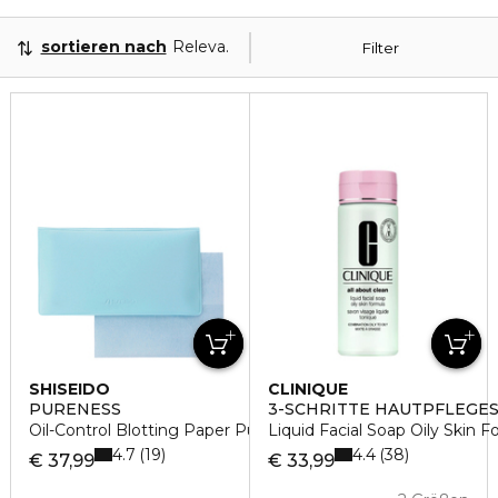
sortieren nach
Relevanz
Filter
SHISEIDO
CLINIQUE
PURENESS
3-SCHRITTE HAUTPFLEGE
Oil-Control Blotting Paper Pudertuch
Liquid Facial Soap Oily Skin F
4.7
4.4
19
38
€ 37,99
€ 33,99