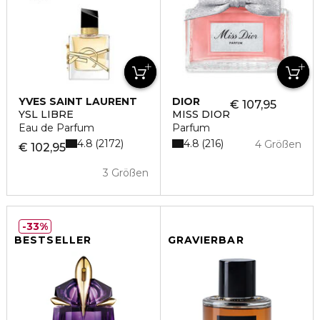
YVES SAINT LAURENT
DIOR
€ 107,95
YSL LIBRE
MISS DIOR
Eau de Parfum
Parfum
4.8
4.8
2172
216
4 Größen
€ 102,95
3 Größen
33%
BESTSELLER
GRAVIERBAR