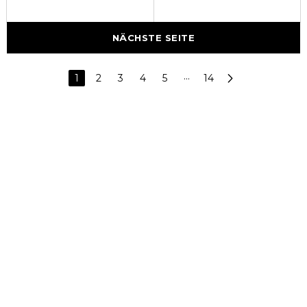
NÄCHSTE SEITE
1
2
3
4
5
···
14