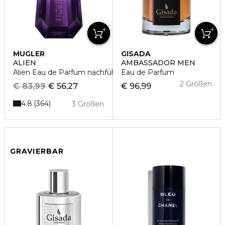
MUGLER
GISADA
ALIEN
AMBASSADOR MEN
Alien Eau de Parfum nachfüllbar
Eau de Parfum
2 Größen
€ 83,99
€ 56,27
€ 96,99
4.8
364
3 Größen
GRAVIERBAR