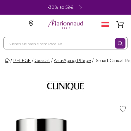
-30% ab 59€
PFLEGE
Gesicht
Anti-Aging Pflege
Smart Clinical Re