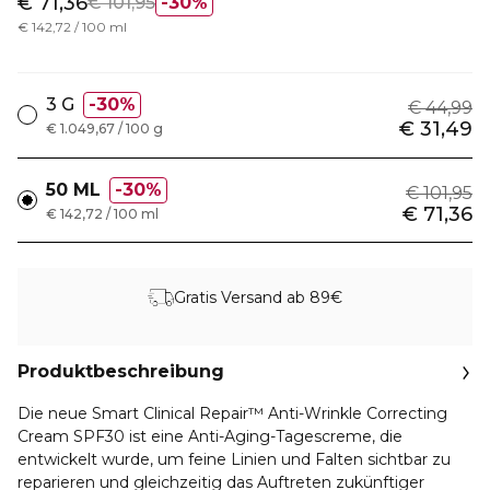
€ 71,36
€ 101,95
30%
€ 142,72 / 100 ml
3 G
30%
€ 44,99
€ 31,49
€ 1.049,67 / 100 g
50 ML
30%
€ 101,95
€ 71,36
€ 142,72 / 100 ml
Gratis Versand ab 89€
Produktbeschreibung
Die neue Smart Clinical Repair™ Anti-Wrinkle Correcting
Cream SPF30 ist eine Anti-Aging-Tagescreme, die
entwickelt wurde, um feine Linien und Falten sichtbar zu
reparieren und gleichzeitig das Auftreten zukünftiger