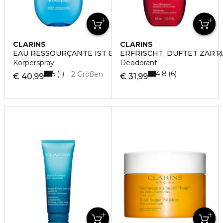
CLARINS
CLARINS
EAU RESSOURÇANTE IST EIN BLUMIG-HOLZIGER AROM
ERFRISCHT, DUFTET ZART
Körperspray
Deodorant
5
4.8
1
6
2 Größen
€ 40,99
€ 31,99