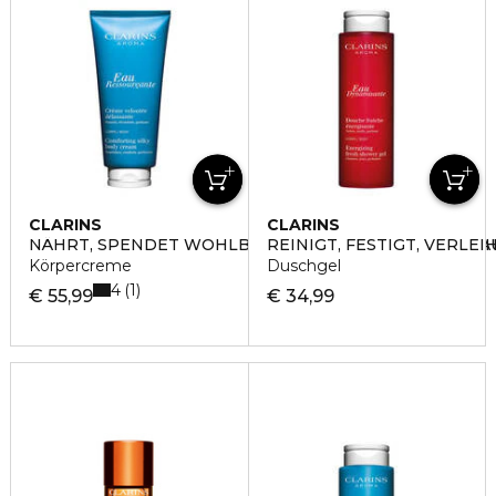
CLARINS
CLARINS
NÄHRT, SPENDET WOHLBEFINDEN, VERLEIHT DER HA
REINIGT, FESTIGT, VERLE
Körpercreme
Duschgel
4
1
€ 55,99
€ 34,99