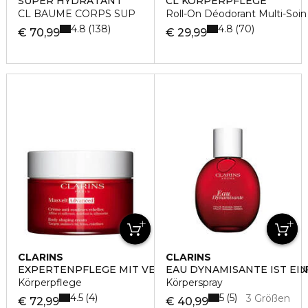
SUPER HYDRATANT
CL KÖRPERPFLEGE
CL BAUME CORPS SUP
Roll-On Déodorant Multi-Soin
4.8
4.8
138
70
€ 70,99
€ 29,99
CLARINS
CLARINS
EXPERTENPFLEGE MIT VERFEINERNDER WIRKUNG AUF 
EAU DYNAMISANTE IST EI
Körperpflege
Körperspray
4.5
5
4
5
3 Größen
€ 72,99
€ 40,99