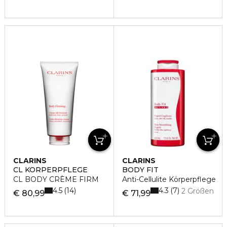
CLARINS
CLARINS
CL KÖRPERPFLEGE
BODY FIT
CL BODY CRÈME FIRM
Anti-Cellulite Körperpflege
4.5
4.3
14
7
2 Größen
€ 80,99
€ 71,99