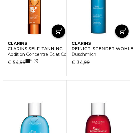
CLARINS
CLARINS
CLARINS SELF-TANNING
REINIGT, SPENDET WOHLB
Addition Concentré Eclat Corp Golden Glow Booster Body
Duschmilch
5
3
€ 54,99
€ 34,99