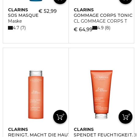
CLARINS
CLARINS
€ 52,99
SOS MASQUE
GOMMAGE CORPS TONIC
Maske
CL GOMMAGE CORPS T
4.7
4.9
7
8
€ 64,99
CLARINS
CLARINS
REINIGT, MACHT DIE HAUT GESCHMEIDIG, VERLEIHT 
SPENDET FEUCHTIGKEIT.