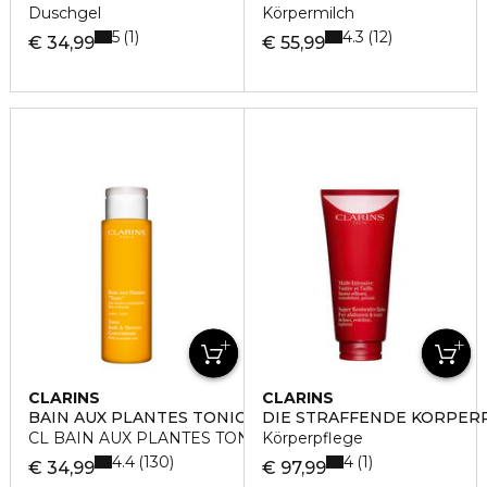
Duschgel
Körpermilch
5
4.3
1
12
€ 34,99
€ 55,99
CLARINS
CLARINS
BAIN AUX PLANTES TONIC
DIE STRAFFENDE KÖRPERP
CL BAIN AUX PLANTES TONIC BADE
Körperpflege
4.4
4
130
1
€ 34,99
€ 97,99