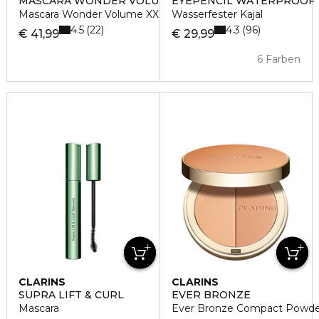
MASCARA WONDER VOLUME
EYEPENCIL WATERPROOF
Mascara Wonder Volume XXL
Wasserfester Kajal
4.5
4.3
22
96
€ 41,99
€ 29,99
6 Farben
CLARINS
CLARINS
SUPRA LIFT & CURL
EVER BRONZE
Mascara
Ever Bronze Compact Powde