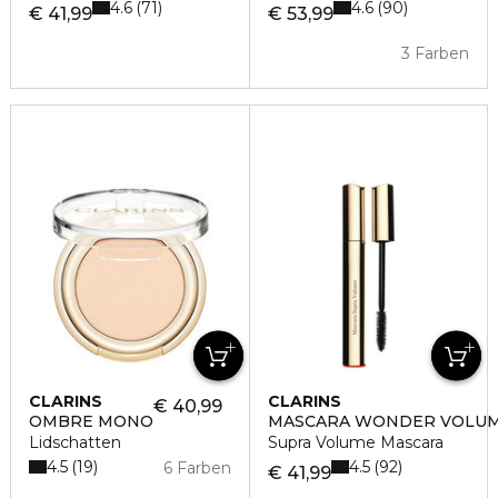
4.6
4.6
71
90
€ 41,99
€ 53,99
3 Farben
CLARINS
CLARINS
€ 40,99
OMBRE MONO
MASCARA WONDER VOLU
Lidschatten
Supra Volume Mascara
4.5
4.5
19
92
6 Farben
€ 41,99