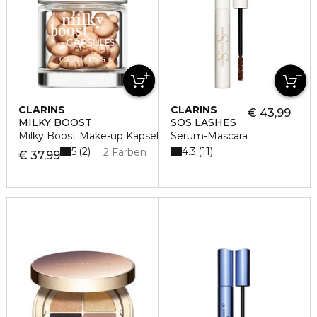
CLARINS
CLARINS
€ 43,99
MILKY BOOST
SOS LASHES
Milky Boost Make-up Kapseln
Serum-Mascara
5
4.3
2
11
2 Farben
€ 37,99