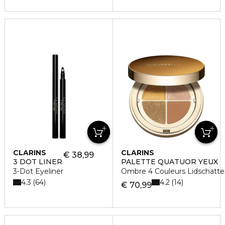
CLARINS
CLARINS
€ 38,99
3 DOT LINER
PALETTE QUATUOR YEUX
3-Dot Eyeliner
Ombre 4 Couleurs Lidschatte
4.3
4.2
64
14
€ 70,99