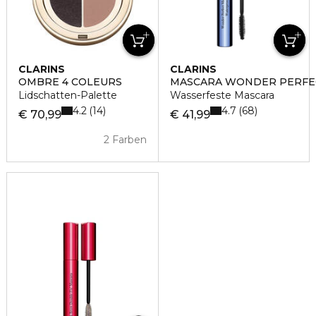
CLARINS
CLARINS
OMBRE 4 COLEURS
MASCARA WONDER PERFE
Lidschatten-Palette
Wasserfeste Mascara
4.2
4.7
14
68
€ 70,99
€ 41,99
2 Farben