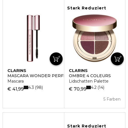
Stark Reduziert
CLARINS
CLARINS
MASCARA WONDER PERFECT 4D
OMBRE 4 COLEURS
Mascara
Lidschatten Palette
4.3
4.2
98
14
€ 41,99
€ 70,99
5 Farben
Stark Reduziert