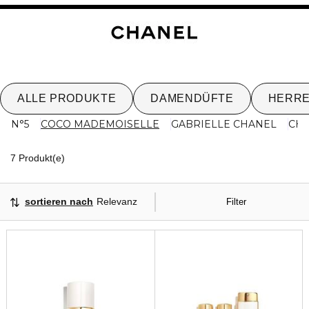
ALLE PRODUKTE
DAMENDÜFTE
HERR
N°5
COCO MADEMOISELLE
GABRIELLE CHANEL
CH
7 Angezeigte Produkte
7 Produkt(e)
sortieren nach
Relevanz
Filter