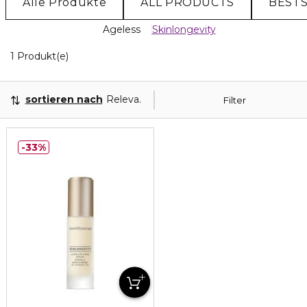
Alle Produkte
ALL PRODUCTS
BEST
Ageless
Skinlongevity
1 Angezeigte Produkte
1 Produkt(e)
sortieren nach
Relevanz
Filter
33%