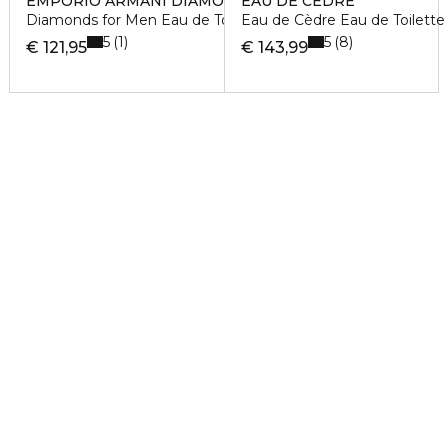
EMPORIO ARMANI DIAMONDS FOR ME
EAU DE CÈDRE
Diamonds for Men Eau de Toilette
Eau de Cèdre Eau de Toilette
5
5
1
8
€ 121,95
€ 143,99