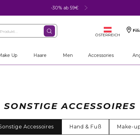
-30% ab 59€
Fil
ÖSTERREICH
Make Up
Haare
Men
Accessories
An
SONSTIGE ACCESSOIRES
Sonstige Accessoires
Hand & Fuß
Make-u