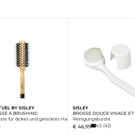
TUEL BY SISLEY
SISLEY
SSE À BRUSHING
BROSSE DOUCE VISAGE ET
te für dickes und gelocktes Haar
Reinigungsbürste
4.5
42
9
€ 46,99