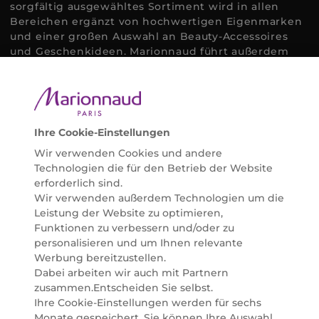
sorgfältig ausgewähltes Sortiment wird in allen
Bereichen ergänzt von hochwertigen Eigenmarken
und einer großen Auswahl an Beauty-Accessoires
und Geschenkideen. Marionnaud führt außerdem
ausgewählte Naturkosmetik und ökologisch
zertifizierte Pflegeprodukte, um bei allen Beauty
Bedürfnissen individuell mit der perfekten Lösung
helfen zu können. Entdecken Sie auch unsere
Online Beauty Beratungen und bestellen Sie ganz
Ihre Cookie-Einstellungen
einfach alles für Ihre Beauty Routine direkt nach
Wir verwenden Cookies und andere
Hause oder in Ihre Wunsch-Parfümerie liefern.
Technologien die für den Betrieb der Website
BERATUNG & EXPERTISE
erforderlich sind.
Marionnaud wurde im Jahr 1984 in Paris gegründet
Wir verwenden außerdem Technologien um die
und ist seit 2001 in Österreich vertreten. Mit rund 80
Leistung der Website zu optimieren,
Parfümerien und unserem Online Shop sind wir
Funktionen zu verbessern und/oder zu
Marktführer im selektiven Beautyhandel in
personalisieren und um Ihnen relevante
Österreich. Seit 2023 liefern wir auch nach
Werbung bereitzustellen.
Deutschland. Durch abwechselnde Aktionen und
Dabei arbeiten wir auch mit Partnern
attraktive Angebote zu allen Anlässen finden Sie bei
zusammen.Entscheiden Sie selbst.
Marionnaud alles, was Beauty Herzen höherschlagen
Ihre Cookie-Einstellungen werden für sechs
lässt. Wir glauben fest daran, dass Freude auf viele
Monate gespeichert. Sie können Ihre Auswahl