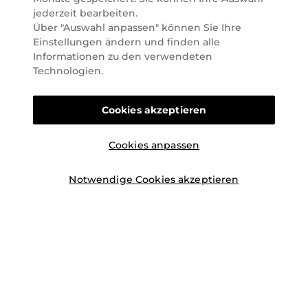
Arten geschaffen werden kann. Vom beruhigenden
jederzeit bearbeiten.
und pflegenden Gefühl Ihrer Lieblingsaugencreme
Über "Auswahl anpassen" können Sie Ihre
bis zur positiven Verpflichtung zu nachhaltigen
Einstellungen ändern und finden alle
Rohstoffen. Darum suchen wir jeden Tag nach
Informationen zu den verwendeten
Wegen, um Ihnen das tägliche Wohlfühlen zu
Technologien.
erleichtern, Sie zu inspirieren und Sie so gut wir es
können online und offline zu beraten und bei Ihren
Cookies akzeptieren
Fragen zu unterstützen.
Cookies anpassen
Notwendige Cookies akzeptieren
©2026 Marionnaud
|
Sitemap