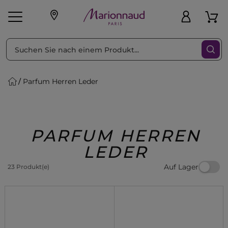
sortieren nach
Filter
Parfum Herren Leder
sönliche Geschenke
s
Angebote
Treueprogramm
Outlet
PARFUM HERREN
LEDER
Auf Lager
23 Produkt(e)