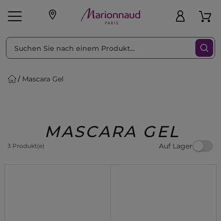
sortieren nach
Filter
Mascara Gel
sönliche Geschenke
s
Angebote
Treueprogramm
Outlet
MASCARA GEL
Auf Lager
3 Produkt(e)