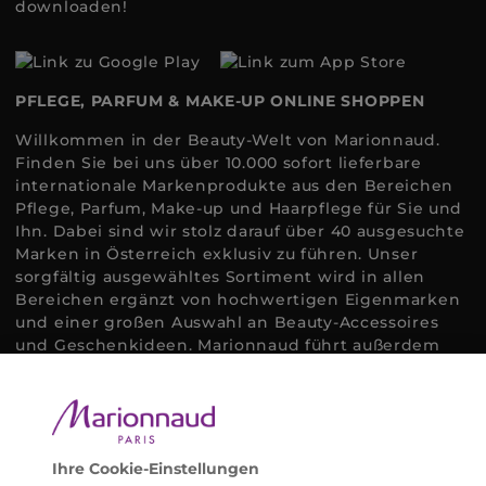
downloaden!
PFLEGE, PARFUM & MAKE-UP ONLINE SHOPPEN
Willkommen in der Beauty-Welt von Marionnaud.
Finden Sie bei uns über 10.000 sofort lieferbare
internationale Markenprodukte aus den Bereichen
Pflege, Parfum, Make-up und Haarpflege für Sie und
Ihn. Dabei sind wir stolz darauf über 40 ausgesuchte
Marken in Österreich exklusiv zu führen. Unser
sorgfältig ausgewähltes Sortiment wird in allen
Bereichen ergänzt von hochwertigen Eigenmarken
und einer großen Auswahl an Beauty-Accessoires
und Geschenkideen. Marionnaud führt außerdem
ausgewählte Naturkosmetik und ökologisch
zertifizierte Pflegeprodukte, um bei allen Beauty
Bedürfnissen individuell mit der perfekten Lösung
helfen zu können. Entdecken Sie auch unsere
Online Beauty Beratungen und bestellen Sie ganz
Ihre Cookie-Einstellungen
einfach alles für Ihre Beauty Routine direkt nach