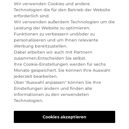
Wir verwenden Cookies und andere
Hause oder in Ihre Wunsch-Parfümerie liefern.
Technologien die für den Betrieb der Website
BERATUNG & EXPERTISE
erforderlich sind.
Marionnaud wurde im Jahr 1984 in Paris gegründet
Wir verwenden außerdem Technologien um die
und ist seit 2001 in Österreich vertreten. Mit rund 80
Leistung der Website zu optimieren,
Parfümerien und unserem Online Shop sind wir
Funktionen zu verbessern und/oder zu
Marktführer im selektiven Beautyhandel in
personalisieren und um Ihnen relevante
Österreich. Seit 2023 liefern wir auch nach
Werbung bereitzustellen.
Deutschland. Durch abwechselnde Aktionen und
Dabei arbeiten wir auch mit Partnern
attraktive Angebote zu allen Anlässen finden Sie bei
zusammen.Entscheiden Sie selbst.
Marionnaud alles, was Beauty Herzen höherschlagen
Ihre Cookie-Einstellungen werden für sechs
lässt. Wir glauben fest daran, dass Freude auf viele
Monate gespeichert. Sie können Ihre Auswahl
Arten geschaffen werden kann. Vom beruhigenden
jederzeit bearbeiten.
und pflegenden Gefühl Ihrer Lieblingsaugencreme
Über "Auswahl anpassen" können Sie Ihre
bis zur positiven Verpflichtung zu nachhaltigen
Einstellungen ändern und finden alle
Rohstoffen. Darum suchen wir jeden Tag nach
Informationen zu den verwendeten
Wegen, um Ihnen das tägliche Wohlfühlen zu
Technologien.
erleichtern, Sie zu inspirieren und Sie so gut wir es
können online und offline zu beraten und bei Ihren
Cookies akzeptieren
Fragen zu unterstützen.