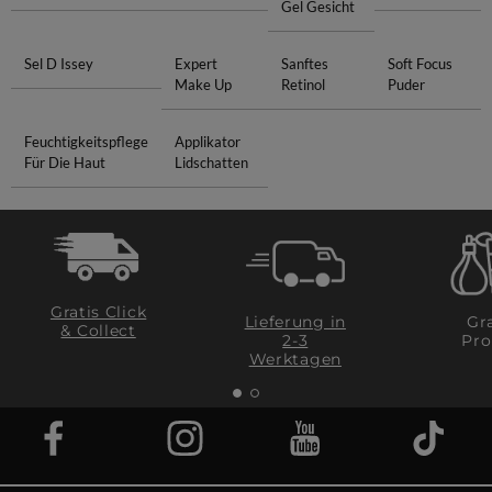
Gel Gesicht
Sel D Issey
Expert
Sanftes
Soft Focus
Make Up
Retinol
Puder
Feuchtigkeitspflege
Applikator
Für Die Haut
Lidschatten
Gratis Click
Lieferung in
Gra
& Collect
2-3
Pro
Werktagen