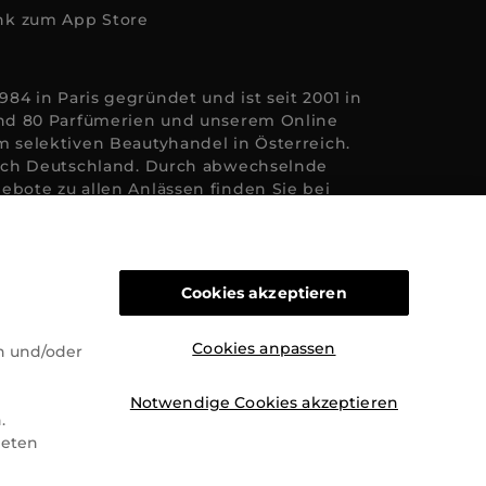
84 in Paris gegründet und ist seit 2001 in
rund 80 Parfümerien und unserem Online
m selektiven Beautyhandel in Österreich.
 nach Deutschland. Durch abwechselnde
ebote zu allen Anlässen finden Sie bei
y Herzen höherschlagen lässt. Wir
eude auf viele Arten geschaffen werden
d pflegenden Gefühl Ihrer
 positiven Verpflichtung zu nachhaltigen
Cookies akzeptieren
wir jeden Tag nach Wegen, um Ihnen das
chtern, Sie zu inspirieren und Sie so gut
fline zu beraten und bei Ihren Fragen zu
Cookies anpassen
n und/oder
Notwendige Cookies akzeptieren
.
deten