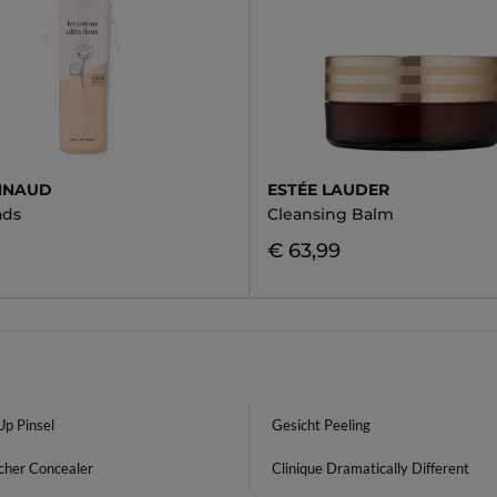
NNAUD
ESTÉE LAUDER
ads
Cleansing Balm
€ 63,99
p Pinsel
Gesicht Peeling
cher Concealer
Clinique Dramatically Different