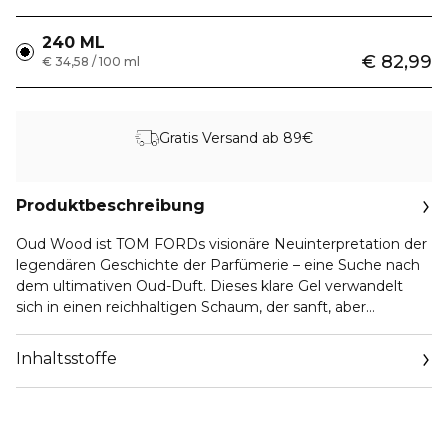
240 ML
€ 82,99
€ 34,58 / 100 ml
Gratis Versand ab 89€
Produktbeschreibung
Oud Wood ist TOM FORDs visionäre Neuinterpretation der
legendären Geschichte der Parfümerie – eine Suche nach
dem ultimativen Oud-Duft. Dieses klare Gel verwandelt
sich in einen reichhaltigen Schaum, der sanft, aber
gründlich reinigt.
Inhaltsstoffe
Die Haut fühlt sich weich, glatt und erfrischt an – und ist
zart mit dem Duft von Oud Wood parfümiert.
Präsentiert mit einem eleganten Pumpspender für
höchsten Komfort und luxuriösen Genuss.