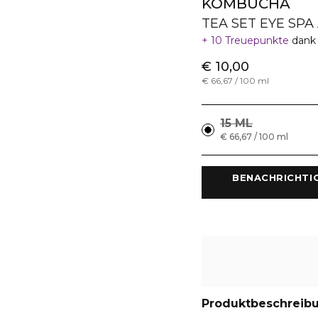
KOMBUCHA
TEA SET EYE SPA
10 Treuepunkte
dank 
€ 10,00
€ 66,67 / 100 ml
15 ML
€ 66,67 / 100 ml
 BENACHRICHTI
Produktbeschreib