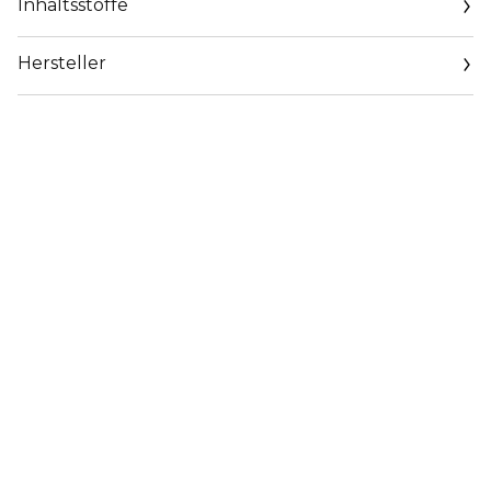
Inhaltsstoffe
Hersteller
Email
mk@bs-mk.de