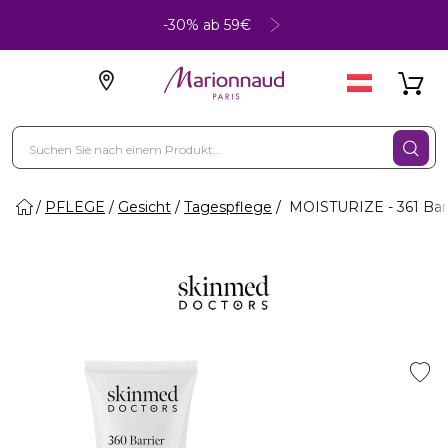
-30% ab 59€
PFLEGE
Gesicht
Tagespflege
MOISTURIZE - 361 Barr