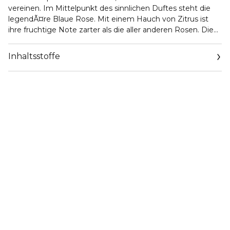
vereinen. Im Mittelpunkt des sinnlichen Duftes steht die
legendÃ¤re Blaue Rose. Mit einem Hauch von Zitrus ist
ihre fruchtige Note zarter als die aller anderen Rosen. Die
besondere Duftkombination mit Patchouli, LotusblÃ¼te,
Moschus, Veilchen und Freesie wirkt strahlend, frisch und
Inhaltsstoffe
rein.Elegant und sehr feminin umgibt Sie ZEN mit einer
verfÃ¼hrerisch-sinnlichen, luxuriÃ¶sen Aura.DarÃ¼ber
hinaus hat Shiseido diesen Duft angereichert mit stress-
mindernden, aromachologischen Essenzen - die
kÃ¶rperliches und seelisches Wohlbefinden fÃ¶rdern.
Erleben Sie ZEN und gehen Sie auf eine sinnliche
Entdeckungsreise.