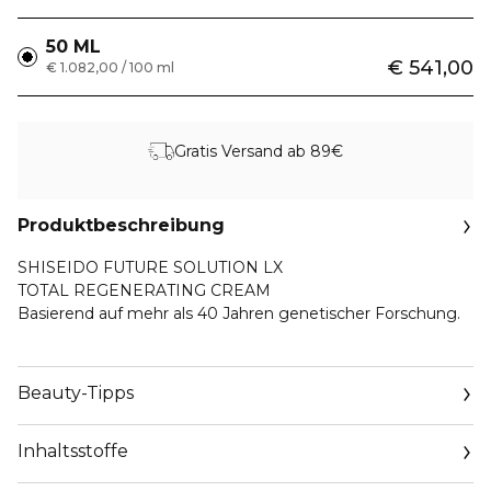
50 ML
€ 541,00
€ 1.082,00 / 100 ml
Gratis Versand ab 89€
Produktbeschreibung
SHISEIDO FUTURE SOLUTION LX
TOTAL REGENERATING CREAM
Basierend auf mehr als 40 Jahren genetischer Forschung.
SCHREIBEN SIE DIE ZUKUNFT IHRER HAUT NEU
ENTHÜLLEN SIE IHRE ULTIMATIV
Beauty-Tipps
WIDERSTANDSFÄHIGE UND STRAHLENDE HAUT
Future Solution LX enthüllt seine hochkonzentrierte,
Inhaltsstoffe
wertvolle Enmei-Kräuter-Hautpflege mit exklusiver
ÜBER 40 JAHRE GENETISCHE
Revitalisierungstechnologie, die die Schönheit der Haut mit