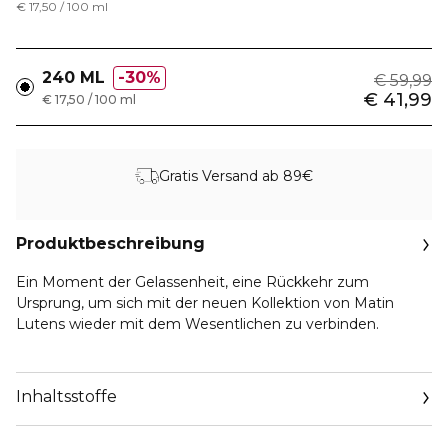
€ 17,50 / 100 ml
240 ML
30%
€ 59,99
€ 41,99
€ 17,50 / 100 ml
Gratis Versand ab 89€
Produktbeschreibung
Ein Moment der Gelassenheit, eine Rückkehr zum
Ursprung, um sich mit der neuen Kollektion von Matin
Lutens wieder mit dem Wesentlichen zu verbinden.
In Kontakt mit Wasser verwandelt sich das Matin Lutens
Cleansing Gel in einen umhüllenden Schaum, der einen
Inhaltsstoffe
zarten Duft auf der Haut hinterlässt.