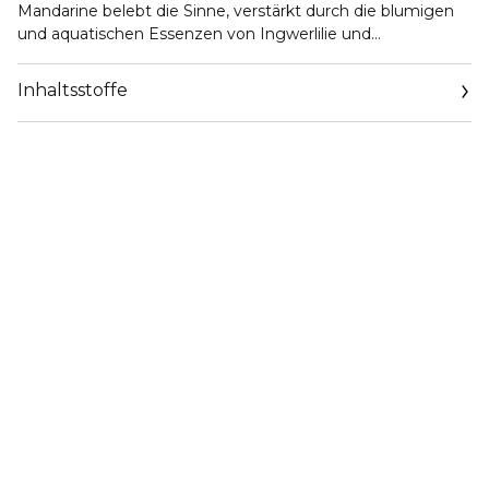
Mandarine belebt die Sinne, verstärkt durch die blumigen
und aquatischen Essenzen von Ingwerlilie und
Wasserjasmin. Der sinnliche und strahlende Akkord von
salziger Vanille hat eine betörende Anziehungskraft. Er ist
Inhaltsstoffe
während des gesamten Duftverlaufs wahrzunehmen und
prägt das Parfum.