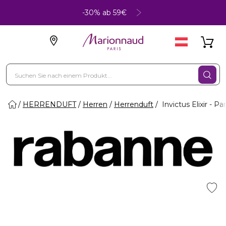
-30% ab 59€
HERRENDUFT
Herren
Herrenduft
Invictus Elixir - P