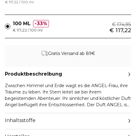
€ 117,22 / 100 ml
100 ML
33%
€ 174,95
€ 117,22
€ 117,22 / 100 ml
Gratis Versand ab 89€
Produktbeschreibung
Zwischen Himmel und Erde wagt es die ANGEL-Frau, ihre
Träume zu leben. Ihr Stern leitet sie bei ihrem
begeisternden Abenteuer. Ihr sinnlicher und köstlicher Duft
Angel beflügelt ihre Entschlossenheit. Der Duft ANGEL ist
eine Hymne an eine sinnliche, abenteuerlustige
Weiblichkeit, die sich von ihrem guten Stern und ihren
Inhaltsstoffe
Wünschen leiten lässt. Entdecken Sie den ebenso
köstlichen wie geheimnisvoll betörenden und