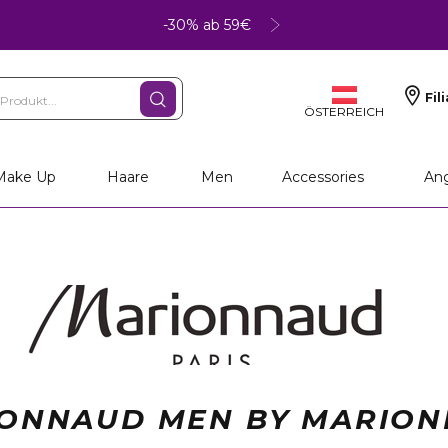
-30% ab 59€
Fil
ÖSTERREICH
Make Up
Haare
Men
Accessories
An
ONNAUD MEN BY MARIO