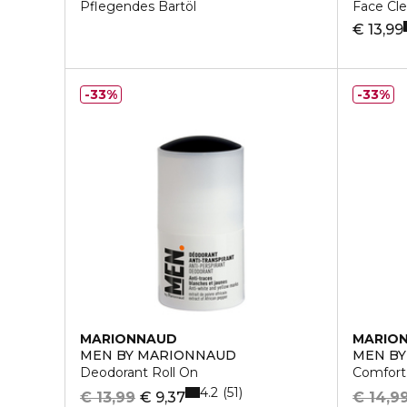
Pflegendes Bartöl
Face Cle
€ 13,99
33%
33%
MARIONNAUD
MARIO
MEN BY MARIONNAUD
MEN B
Deodorant Roll On
Comfort
4.2
51
€ 13,99
€ 9,37
€ 14,9