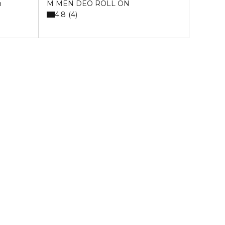
m
M MEN DEO ROLL ON
4.8
4