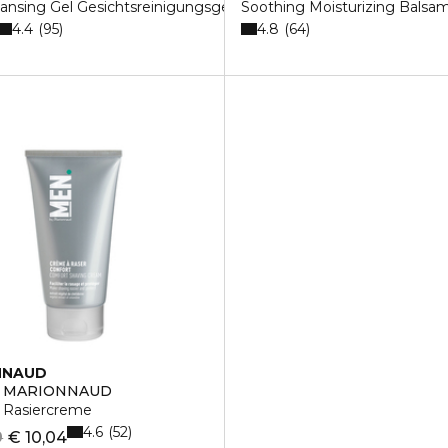
ansing Gel Gesichtsreinigungsgel
Soothing Moisturizing Balsa
4.4
4.8
95
64
NNAUD
Y MARIONNAUD
 Rasiercreme
4.6
52
9
€ 10,04