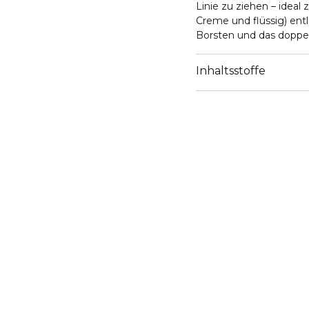
Linie zu ziehen – ideal
Creme und flüssig) ent
Borsten und das doppe
zudem zum perfekten 
und zu formen.
Inhaltsstoffe