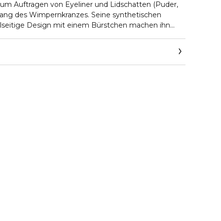
 zum Auftragen von Eyeliner und Lidschatten (Puder,
lang des Wimpernkranzes. Seine synthetischen
lseitige Design mit einem Bürstchen machen ihn
Werkzeug, um die Augenbrauen neu zu definieren