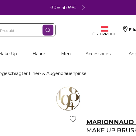
-30% ab 59€
Fil
ÖSTERREICH
Make Up
Haare
Men
Accessories
An
schrägter Liner- & Augenbrauenpinsel
MARIONNAUD 
MAKE UP BRUS