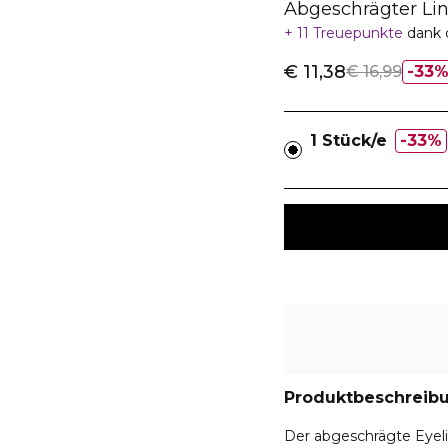
Abgeschrägter Li
11 Treuepunkte
dank 
€ 11,38
€ 16,99
33
1 Stück/e
33%
Produktbeschreib
Der abgeschrägte Eyelin