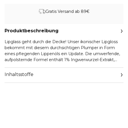
Gratis Versand ab 89€
Produktbeschreibung
Lipglass geht durch die Decke! Unser ikonischer Lipgloss
bekommt mit diesem durchsichtigen Plumper in Form
eines pflegenden Lippenöls ein Update. Die umwerfende,
aufpolsternde Formel enthält 1% Ingwerwurzel-Extrakt,
Ingwerwurzel-Öl, wärmenden Paprika-Extrakt und
kühlende Menthol-Kristalle für ein subtiles Prickeln und
Inhaltsstoffe
atemberaubenden Glanz. Außerdem bietet es einen 100%
natürlichen Ingwer-Duft*. Eine Mischung aus 7% reinen
Pflanzenölen, darunter Kokosnuss-, Jojoba- und
Wiesenschaumkrautsamenöl, verleiht den Lippen eine
pflegende Farbe. Der Jumbo-Applikator, der sich an die
Konturen anschmiegt, schenkt den Lippen gleichmäßig
glasklaren Glanz und Volumen ohne dabei zu verkleben.
Außerdem verleiht dieser Ginger Zinger den Lippen sofort
mehr Volumen, das den ganzen Tag lang hält. Mach dich