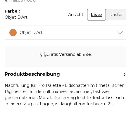
€ 1.466,00 / 100 g
Farbe
Ansicht:
Liste
Raster
Objet D'Art
Objet D'Art
Gratis Versand ab 89€
Produktbeschreibung
Nachfüllung für Pro Palette - Lidschatten mit metallischen
Pigmenten für den ultimativen Schimmer, fast wie
geschmolzenes Metall. Die cremig leichte Textur lässt sich
in einem Zug auftragen, ist langhaltend für bis zu 12
Stunden, setzt sich nicht ab und läuft nicht aus.