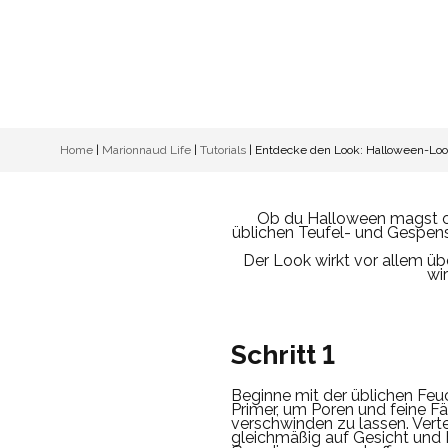
Home
|
Marionnaud Life
|
Tutorials
|
Entdecke den Look: Halloween-Loo
Ob du Halloween magst oder
üblichen Teufel- und Gespen
Der Look wirkt vor allem ü
wi
Schritt 1
Beginne mit der üblichen Feu
Primer, um Poren und feine F
verschwinden zu lassen. Verte
gleichmäßig auf Gesicht und 