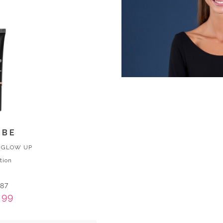
RBE
 GLOW UP
tion
,87
,99