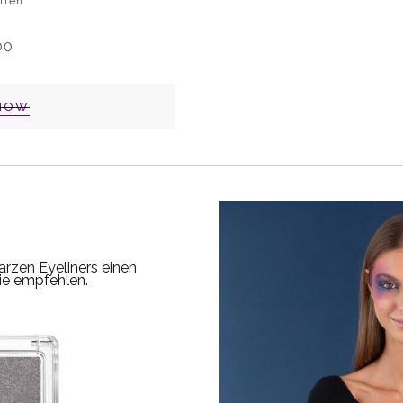
tten
00
NOW
rzen Eyeliners einen
nie empfehlen.