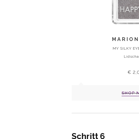
MARIO
MY SILKY E
Lidscha
€ 2,
SHOP 
Schritt 6