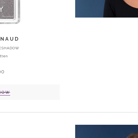
NNAUD
YESHADOW
tten
00
NOW