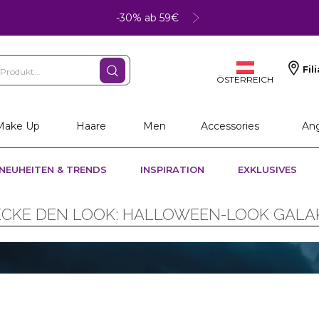
-30% ab 59€
Fil
ÖSTERREICH
Make Up
Haare
Men
Accessories
An
NEUHEITEN & TRENDS
INSPIRATION
EXKLUSIVES
CKE DEN LOOK: HALLOWEEN-LOOK GALA