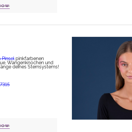
NOW
 Pinsel
pinkfarbenen
raue, Wangenknochen und
nfänge deines Sternsystems!
NOW