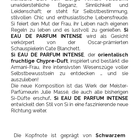
unwiderstehliche Eleganz, Sinnlichkeit und
Leidenschaft; er steht für Selbstbestimmung,
stilvollen Chic und enthusiastische Lebensfreude.
Sì feiert den Mut der Frau, ihr Leben nach eigenen
Regeln zu leben und es lustvoll zu genießen.
Sì
EAU DE PARFUM INTENSE
wird als Gesicht
verkörpert von der Oscar-prämierten
Schauspielerin Cate Blanchett.
Sì EAU DE PARFUM INTENSE
, der
orientalisch
fruchtige Chypre-Duft
, inspiriert und bestärkt die
Armani-Frau, ihre intensivsten Wesenszüge voller
Selbstbewusstsein zu entdecken … und sie
auszuleben!
Die neue Komposition ist das Werk der Meister-
Parfümeurin Julie Massé, die auch alle bisherigen
Sì-Düfte erschuf
. Sì EAU DE PARFUM INTENSE
entwickelt den Stil von Sì in eine faszinierende neue
Richtung weiter.
Die Kopfnote ist geprägt von
Schwarzem