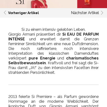
Nächster Artikel
Vorheriger Artikel
Sì zu einem intensiv gelebten Leben.
Giorgio Armani präsentiert dir
Sì EAU DE PARFUM
INTENSE
und erweitert damit die Grenzen
femininer Sinnlichkeit um eine neue Duftdimension.
Die noch raffiniertere, noch intensivere
Interpretation des klassischen Damenduftes
verkörpert
pure Energie
und
charismatisches
Selbstbewusstsein
. Kraftvoll und frei sagt die Sì-
Frau damit „JA!“ zu den intensivsten Facetten ihrer
strahlenden Persönlichkeit.
2013 feierte Sì Premiere – als Parfum gewordene
Hommage an die moderne Weiblichkeit. Der
ikonische Duft von Giorgio Armani verströmt