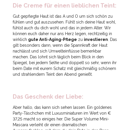
Die Creme für einen lieblichen Teint:
Gut gepflegte Haut ist das A und O um sich schön zu
fühlen und gut auszusehen. Fühlt sich deine Haut wohl,
fühlst auch du dich wohl und das in jedem Alter. Wir
können euch daher nur ans Herz legen, rechtzeitig in
wirklich
gute Anti-Aging-Pflege
zu
investieren
. Das
gilt besonders dann, wenn die Spannkraft der Haut
nachlässt und sich Umwelteinflüsse bemerkbar
machen. Das lohnt sich täglich beim Blick in den
Spiegel, bei jedem Selfie und doppelt so sehr, wenn ihr
beim Date mit eurem Schatz mit gleichmäßig schönem
und strahlendem Teint den Abend genießt.
Das Geschenk der Liebe:
Aber hallo, das kann sich sehen lassen. Ein goldenes
Party-Täschchen mit Luxusminiaturen im Wert von €
37,25 macht so einiges her. Die Super Volume Mini-
Mascara verleiht dir einen dramatischen