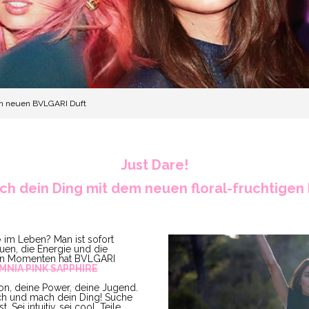
em neuen BVLGARI Duft
Just Dare!
ch dein Ding mit dem neuen floral
-fruchtigen
e
im Leben? Man ist sofort
uen, die Energie und die
en Momenten hat BVLGARI
MNIA PINK SAPPHIRE
on, deine Power, deine Jugend.
ich und mach dein Ding! Suche
. Sei intuitiv, sei cool. Teile,