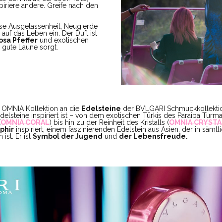
piriere andere. Greife nach den
se Ausgelassenheit, Neugierde
uf das Leben ein. Der Duft ist
osa Pfeffer
und exotischen
ür gute Laune sorgt.
e OMNIA Kollektion an die
Edelsteine
der BVLGARI Schmuckkollektio
elsteine inspiriert ist – von dem exotischen Türkis des Paraiba Turmal
(
OMNIA CORAL
) bis hin zu der Reinheit des Kristalls (
OMNIA CRYSTA
phir
inspiriert, einem faszinierenden Edelstein aus Asien, der in sämt
ist. Er ist
Symbol der Jugend
und
der Lebensfreude.