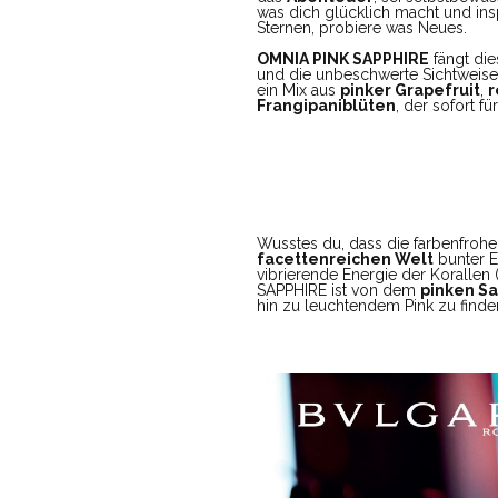
was dich glücklich macht und ins
Sternen, probiere was Neues.
OMNIA PINK SAPPHIRE
fängt die
und die unbeschwerte Sichtweise a
ein Mix aus
pinker Grapefruit
,
r
Frangipaniblüten
, der sofort f
Wusstes du, dass die farbenfroh
facettenreichen Welt
bunter Ed
vibrierende Energie der Korallen 
SAPPHIRE ist von dem
pinken Sa
hin zu leuchtendem Pink zu finden 