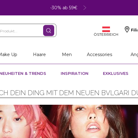
-30% ab 59€
Fil
ÖSTERREICH
Make Up
Haare
Men
Accessories
An
NEUHEITEN & TRENDS
INSPIRATION
EXKLUSIVES
CH DEIN DING MIT DEM NEUEN BVLGARI D