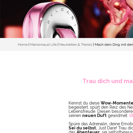
Home
|
Marionnaud Life
|
Neuheiten & Trends
|
Mach dein Ding mit d
Trau dich und ma
Kennst du diese
Wow-Moment
begeistert, spürt den Reiz des Ne
Lebensfreude. Diesen besonder
seinen
neuen Duft
gewidmet:
O
Spüre das Adrenalin, deine Emoti
Sei du selbst.
Just Dare! Trau d
das
Abenteuer
, sei selbstbewusst