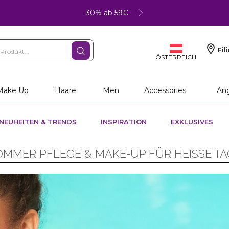
-30% ab 59€
Fil
ÖSTERREICH
Make Up
Haare
Men
Accessories
An
NEUHEITEN & TRENDS
INSPIRATION
EXKLUSIVES
OMMER PFLEGE & MAKE-UP FÜR HEISSE TAG