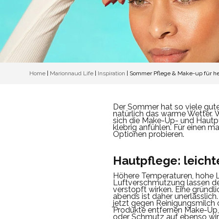
Home
|
Marionnaud Life
|
Inspiration
|
Sommer Pflege & Make-up für he
Der Sommer hat so viele gute
natürlich das warme Wetter.
W
sich die Make-Up- und Hautpf
klebrig anfühlen.
Für einen ma
Optionen probieren.
Hautpflege: leicht
Höhere Temperaturen, hohe L
Luftverschmutzung lassen den
verstopft wirken. Eine gründ
abends ist daher unerlässlich.
jetzt gegen Reinigungsmilch 
Produkte entfernen Make-Up
oder Schmutz auf ebenso wir