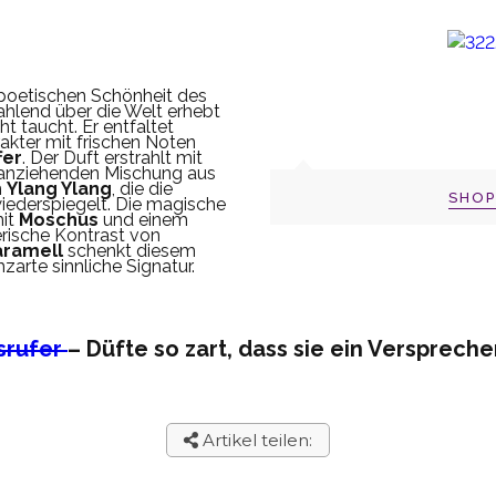
r poetischen Schönheit des
ahlend über die Welt erhebt
t taucht. Er entfaltet
akter mit frischen Noten
fer
. Der Duft erstrahlt mit
r anziehenden Mischung aus
m
Ylang Ylang
, die die
SHO
iederspiegelt. Die magische
mit
Moschus
und einem
lerische Kontrast von
aramell
schenkt diesem
zarte sinnliche Signatur.
srufer
– Düfte so zart, dass sie ein Verspreche
Artikel teilen: