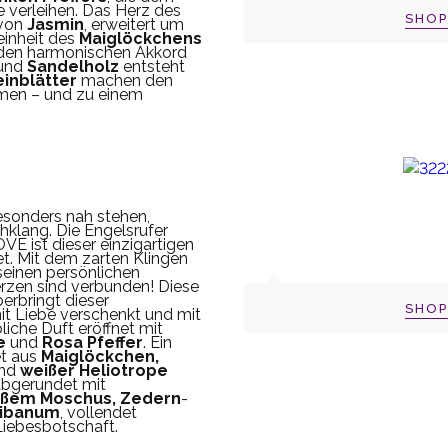
 verleihen. Das Herz des
SHO
 von
Jasmin
, erweitert um
einheit des
Maiglöckchens
 den harmonischen Akkord
und
Sandelholz
entsteht
inblätter
machen den
mmen – und zu einem
sonders nah stehen,
hklang. Die Engelsrufer
E ist dieser einzigartigen
. Mit dem zarten Klingen
einen persönlichen
rzen sind verbunden! Diese
erbringt dieser
SHO
it Liebe verschenkt und mit
liche Duft eröffnet mit
e
und
Rosa Pfeffer
. Ein
t aus
Maiglöckchen,
nd
weißer Heliotrope
Abgerundet mit
ißem Moschus, Zedern
-
libanum
, vollendet
Liebesbotschaft.