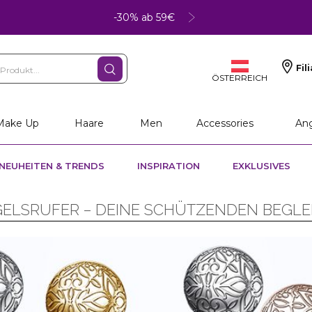
-30% ab 59€
Fil
ÖSTERREICH
Make Up
Haare
Men
Accessories
An
NEUHEITEN & TRENDS
INSPIRATION
EXKLUSIVES
ELSRUFER – DEINE SCHÜTZENDEN BEGLE