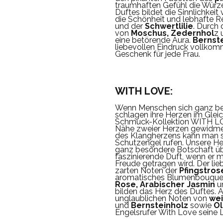
traumhaften Gefühl die Würze
Duftes bildet die Sinnlichkeit
die Schönheit und lebhafte R
und der
Schwertlilie
. Durch
von
Moschus, Zedernhol
z 
eine betörende Aura.
Bernste
liebevollen Eindruck vollko
Geschenk für jede Frau.
WITH LOVE:
Wenn Menschen sich ganz be
schlagen ihre Herzen im Gleic
Schmuck-Kollektion WITH LOV
Nähe zweier Herzen gewidmet
des Klangherzens kann man s
Schutzengel rufen. Unsere He
ganz besondere Botschaft üb
faszinierende Duft, wenn er m
Freude getragen wird. Der lieb
zarten Noten der
Pfingstros
aromatisches Blumenbouque
Rose, Arabischer Jasmin
u
bilden das Herz des Duftes. 
unglaublichen Noten von
we
und
Bernsteinholz
sowie
O
Engelsrufer With Love seine 