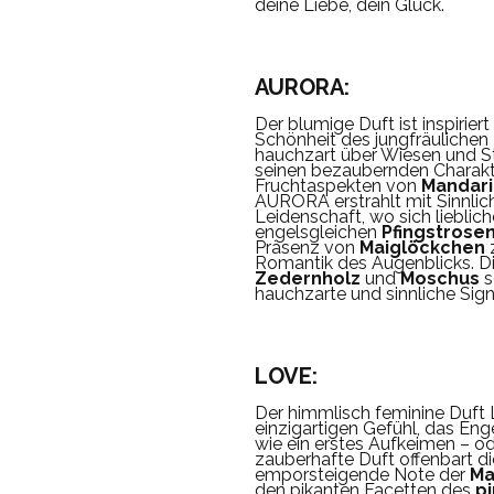
deine Liebe, dein Glück.
AURORA:
Der blumige Duft ist inspiriert
Schönheit des jungfräulichen
hauchzart über Wiesen und St
seinen bezaubernden Charakt
Fruchtaspekten von
Mandar
AURORA erstrahlt mit Sinnlic
Leidenschaft, wo sich lieblic
engelsgleichen
Pfingstrose
Präsenz von
Maiglöckchen
z
Romantik des Augenblicks. 
Zedernholz
und
Moschus
s
hauchzarte und sinnliche Sign
LOVE:
Der himmlisch feminine Duft L
einzigartigen Gefühl, das En
wie ein erstes Aufkeimen – od
zauberhafte Duft offenbart di
emporsteigende Note der
Ma
den pikanten Facetten des
pi