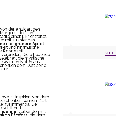
 von der einzigartigen
 Morgens, der sich
ädte erhebt. Er entfaltet
er mit strahlenden
ine
und
grünem Apfel
.
hkeit und himmlischer
he
Rosen
mit
SHO
n
verbinden. Die erhebende
elebriert die mystische
Die warmen Noten aus
chenken dem Duft seine
atur.
ove ist inspiriert von dem
gel schenken können. Zart
er für immer da. Der
e schillernd
ndarine
, verbunden mit
nken Pfeffers
, die dem