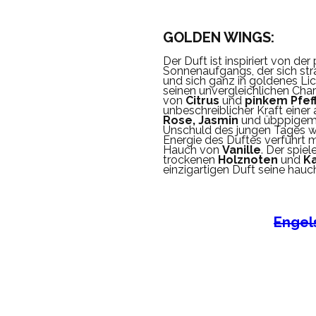
GOLDEN WINGS:
Der Duft ist inspiriert von de
Sonnenaufgangs, der sich str
und sich ganz in goldenes Lich
seinen unvergleichlichen Char
von
Citrus
und
pinkem Pfef
unbeschreiblicher Kraft eine
Rose, Jasmin
und übppige
Unschuld des jungen Tages w
Energie des Duftes verführt 
Hauch von
Vanille
. Der spie
trockenen
Holznoten
und
K
einzigartigen Duft seine hauch
Engel