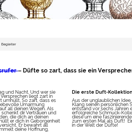
 Begleiter
srufer
– Düfte so zart, dass sie ein Verspreche
Tag und Nacht. Und wer sie
Die erste Duft-Kollektio
r Versprechen liegt zart in
rt umhüllt. So zart, dass es
Aus der unglaublichen Idee
e liebevolle Umarmung
Klang seinen persönlichen 
 auf all deinen Wegen. Als
entstand vor sechs Jahren 
t, schenkt dir Vertrauen und
erfolgreiche Schmuck-Kollek
den, die dich an deinen
diese um eine faszinierende 
üllt er dich in Geborgenheit
zum ersten Mal als Duft! Ei
ersicht. Er bewahrt all
in der Welt der Düfte!
sammelt deine Hoffnung,