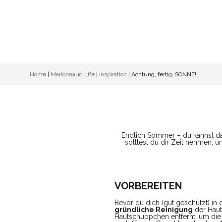
Home
|
Marionnaud Life
|
Inspiration
|
Achtung, fertig, SONNE!
Endlich Sommer – du kannst da
solltest du dir Zeit nehmen, 
VORBEREITEN
Bevor du dich (gut geschützt) in d
gründliche Reinigung
der Haut
Hautschüppchen entfernt, um die H