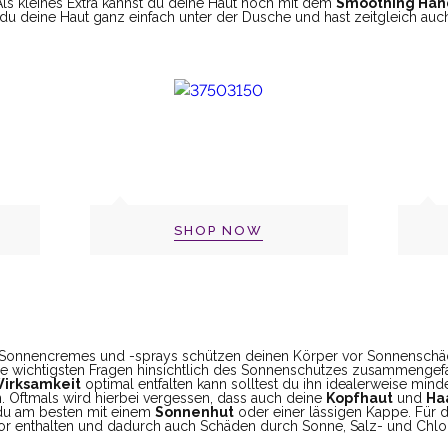
Als kleines Extra kannst du deine Haut noch mit dem
Smoothing Han
u deine Haut ganz einfach unter der Dusche und hast zeitgleich auc
SHOP NOW
 Sonnencremes und -sprays schützen deinen Körper vor Sonnenschä
die wichtigsten Fragen hinsichtlich des Sonnenschutzes zusammengefa
irksamkeit
optimal entfalten kann solltest du ihn idealerweise min
. Oftmals wird hierbei vergessen, dass auch deine
Kopfhaut
und
Ha
 du am besten mit einem
Sonnenhut
oder einer lässigen Kappe. Für d
aktor enthalten und dadurch auch Schäden durch Sonne, Salz- und Chl