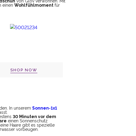
dschuh
von Glov verwöhnen. Mit
h einen
Wohlfühlmoment
für
SHOP NOW
den. In unserem
Sonnen-1x1
sst.
destens
30 Minuten vor dem
are
einen Sonnenschutz
eine Haare gibt es spezielle
orwasser vorbeugen.