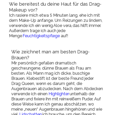
Wie bereitest du deine Haut für das Drag-
Makeup vor
?
I
ch rasiere mich etwa 5 Minuten lang, ehe ich mit
dem Make-Up anfange. Um Reizungen zu lindern,
verwende ich ein wenig
Aloe vera
,
das hilft immer.
Außerdem trage ich auch jede
Menge
Feuchtigkeitspflege
auf
!
Wie
zeichnet man am besten Drag-
Brauen
?
Mir persönlich gefallen dramatisch
geschwungene, dünne Brauen
als Frau am
besten
. A
ls Mann mag ich dicke, buschige
Brauen.
Klebestift ist der beste Freund jeder
Drag Queen, wenn es darum geht, die
Augenbrauen abzudecken. Nach dem Abdecken
verwende ich einen
Highlighter
unterhalb der
Brauen und fixiere ihn mit reinweißem Puder. Auf
diese Weise kann ich genau abschätzen, wo
meine „neuen“ Augenbrauen hingehören und wie
viel
Lidschatten
ich brauche, um den Bereich