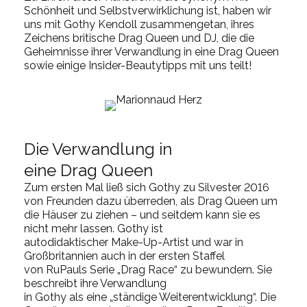
Schönheit und Selbstverwirklichung ist, haben wir
uns mit
Gothy
Kendoll
zusammengetan, ihres
Zeichens britische Drag Queen und DJ, die die
Geheimnisse ihrer Verwandlung in eine Drag Queen
sowie einige Insider-Beautytipps mit uns teilt!
Die Verwandlung in
eine
Drag
Q
ueen
Zum ersten Mal ließ sich
Gothy
zu Silvester 2016
von Freunden dazu überreden, als Drag Queen um
die Häuser zu ziehen – und seitdem
kann sie es
nicht mehr lassen
.
Gothy
ist
autodidaktische
r
Make-Up-Artist und war in
Großbritannien auch in der ersten Staffel
von
RuPauls
Serie „Drag
Race
“ zu bewundern. Sie
beschreibt ihre Verwandlung
in
Gothy
als
eine
„
ständige Weiterentwicklung“. Die