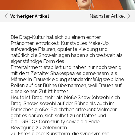
Nächster Artikel
Vorheriger Artikel
Die
Drag
-Kultur hat sich zu einem echten
Phänomen entwickelt:
Kunstvolles Make-Up,
aufwendige Frisuren, opulente Kleidung und
natürlich die
Showeinlagen
haben sich
weltweit als
eigenständige Form des
Entertainment
etabliert
und
haben
nur noch wenig
mit dem Zeitalter Shakespeares gemeinsam, als
Männer in Frauenkleidung standardmäßig weibliche
Rollen auf der Bühne übernahmen,
weil
Frauen
auf
diese keinen Zutritt hatten.
Heute ist Drag mehr als bloße Show (obwohl sich
Drag-Shows sowohl auf der Bühne als auch im
Fernsehen großer Beliebtheit erfreuen): Vielmehr
geht es
darum, sich selbst zu entfalten und
die
LGBTQ+
C
ommunity
sowie die
Pride
-
Bewegung zu zelebrieren
.
Zu Ehren dieser Kunstform, die synonym mit