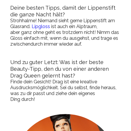
Deine besten Tipps, damit der Lippenstift
die ganze Nacht hält
?
Str
ohhalme
!
Niemand sieht gerne Lippenstift am
Glasrand.
Lip
g
loss
ist auch ein Alptraum,
aber
ganz
ohne geht es trotzdem nicht! Nimm das
Gloss einfach mit, wenn du ausgehst, und trage es
zwischendurch immer wieder auf.
Und
zu guter Letzt: Was ist der beste
Beauty-Tipp, den du von einer anderen
Drag Queen gelernt hast?
Find
e
dein Gesicht
! Drag is
t eine kreative
Ausdrucksmöglichkeit. Sei du selbst, finde heraus,
was zu dir passt und
ziehe
dein eigenes
Ding
durch
!