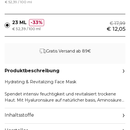
€ 52,39 / 100 ml
23 ML
33%
€ 17,99
€ 12,05
€ 52,39 / 100 ml
Gratis Versand ab 89€
Produktbeschreibung
Hydrating & Revitalizing Face Mask
Spendet intensiv feuchtigkeit und revitalisiert trockene
Haut. Mit Hyaluronsäure auf natürlicher basis, Aminosäuren
und Adenosin für eine strahlende, hydratisierte,
ausbalancierte Haut.
Inhaltsstoffe
Bio-Zellulose Masken von Le Masque Switzerland sind zu