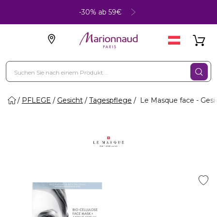
-30% ab 59€
PFLEGE
Gesicht
Tagespflege
Le Masque face - Ges