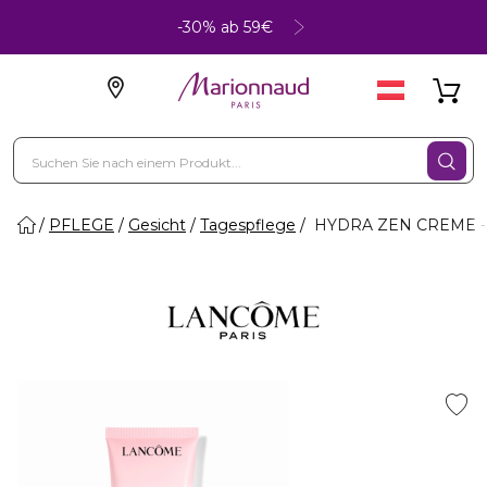
-30% ab 59€
PFLEGE
Gesicht
Tagespflege
HYDRA ZEN CREME - 