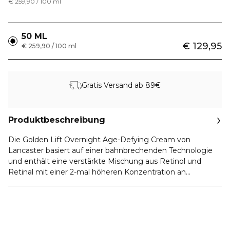
€ 259,90 / 100 ml
50 ML
€ 129,95
€ 259,90 / 100 ml
Gratis Versand ab 89€
Produktbeschreibung
Die Golden Lift Overnight Age-Defying Cream von
Lancaster basiert auf einer bahnbrechenden Technologie
und enthält eine verstärkte Mischung aus Retinol und
Retinal mit einer 2-mal höheren Konzentration an
kationischem liposomalen Retinol und 25 % mehr Retinal1
sowie TranexamolTM, einen exklusiven Wirkstoff, der
gezielt gegen Pigmentflecken wirkt. Diese einzigartige
Kombination trägt dazu bei, die Umkehrung der
lichtbedingten Hautalterung über Nacht zu maximieren