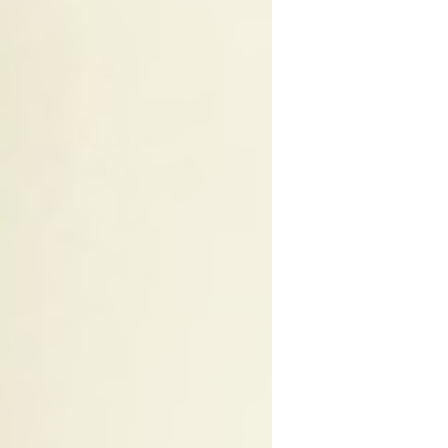
tropischen und subtrop
wegen ihres hohen Näh
unserer Formel hilft s
und ihnen wieder neue