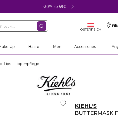
-30% ab 59€
Fil
ÖSTERREICH
Make Up
Haare
Men
Accessories
An
r Lips - Lippenpflege
KIEHL'S
BUTTERMASK F