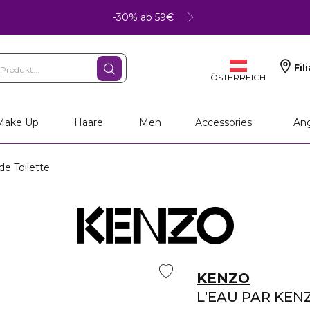
-30% ab 59€
Fil
ÖSTERREICH
Make Up
Haare
Men
Accessories
An
e Toilette
KENZO
L'EAU PAR KEN