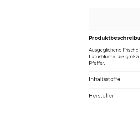
Produktbeschreib
Ausgeglichene Frische, 
Lotusblume, die großzü
Pfeffer.
Inhaltsstoffe
Hersteller
Email
https://www.kenzoparf