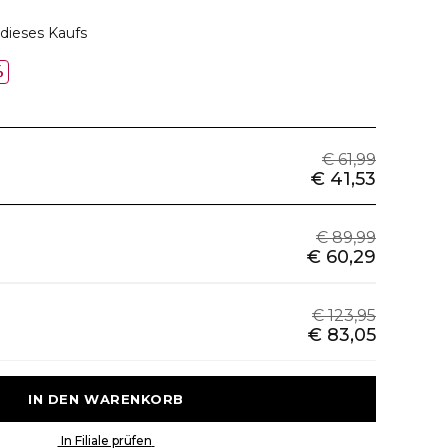
dieses Kaufs
%
€ 61,99
€ 41,53
€ 89,99
€ 60,29
€ 123,95
€ 83,05
 IN DEN WARENKORB 
 In Filiale prüfen 