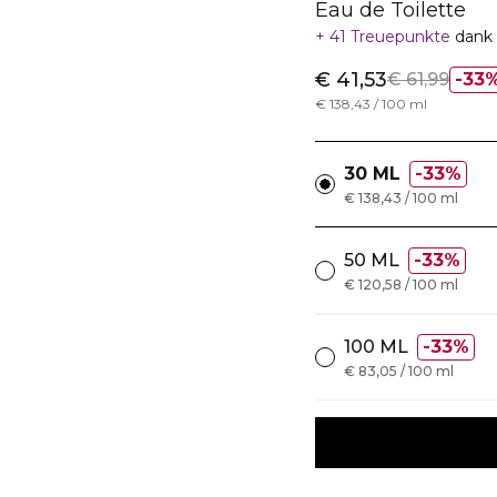
Eau de Toilette
41 Treuepunkte
dank 
€ 41,53
€ 61,99
33
€ 138,43 / 100 ml
30 ML
33%
€ 138,43 / 100 ml
50 ML
33%
€ 120,58 / 100 ml
100 ML
33%
€ 83,05 / 100 ml