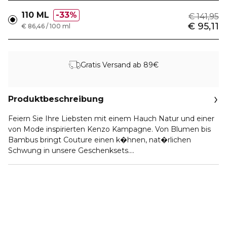
110 ML
33%
€ 141,95
€ 95,11
€ 86,46 / 100 ml
Gratis Versand ab 89€
Produktbeschreibung
Feiern Sie Ihre Liebsten mit einem Hauch Natur und einer
von Mode inspirierten Kenzo Kampagne. Von Blumen bis
Bambus bringt Couture einen k�hnen, nat�rlichen
Schwung in unsere Geschenksets.
Dieses Set besteht aus:
Einem Flower by Kenzo Eau de Parfum (50 ml)
Einer Handcreme (20 ML)
Einem Travel Spray (10 ML)