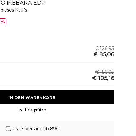
GO IKEBANA EDP
 dieses Kaufs
3%
€ 126,95
€ 85,06
€ 156,95
€ 105,16
 IN DEN WARENKORB 
 In Filiale prüfen 
Gratis Versand ab 89€