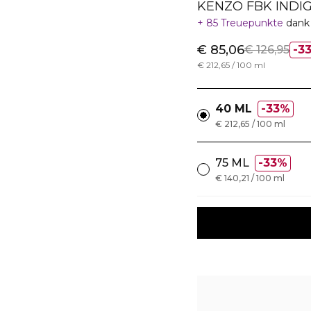
KENZO FBK INDI
85 Treuepunkte
dank
€ 85,06
€ 126,95
3
€ 212,65 / 100 ml
40 ML
33%
€ 212,65 / 100 ml
75 ML
33%
€ 140,21 / 100 ml