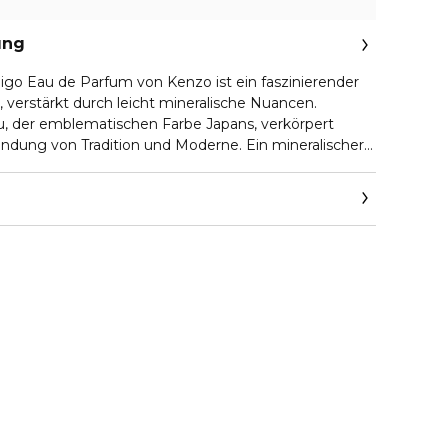
ung
igo Eau de Parfum von Kenzo ist ein faszinierender
 verstärkt durch leicht mineralische Nuancen.
au, der emblematischen Farbe Japans, verkörpert
indung von Tradition und Moderne. Ein mineralischer
inte erinnert, verschmilzt in der Basisnote mit
enten und der verführerischen Tiefe blauer Vanille.
nnlicher, unverwechselbarer Duft, der die Natur und
o-Modewelt widerspiegelt.