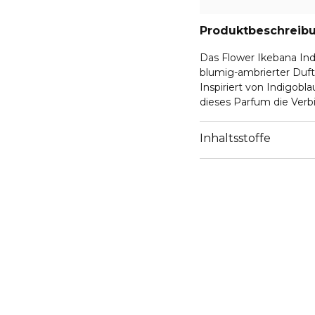
Produktbeschreib
Das Flower Ikebana Ind
blumig-ambrierter Duft,
Inspiriert von Indigobl
dieses Parfum die Verb
Akkord, der an Indigo-T
rauchigen, ledrigen Akz
Inhaltsstoffe
Das Ergebnis ist ein si
das Handwerk der Kenz