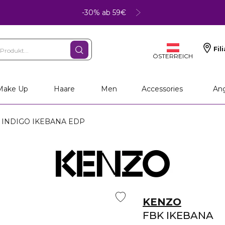
-30% ab 59€
Fil
ÖSTERREICH
Make Up
Haare
Men
Accessories
An
K INDIGO IKEBANA EDP
KENZO
FBK IKEBANA