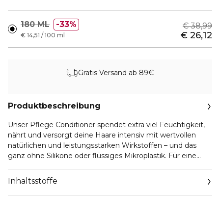
180 ML
33%
€ 38,99
€ 26,12
€ 14,51 / 100 ml
Gratis Versand ab 89€
Produktbeschreibung
Unser Pflege Conditioner spendet extra viel Feuchtigkeit,
nährt und versorgt deine Haare intensiv mit wertvollen
natürlichen und leistungsstarken Wirkstoffen – und das
ganz ohne Silikone oder flüssiges Mikroplastik. Für eine
sofort spürbar verbesserte Kämmbarkeit und ein seidig
weiches Haargefühl.
Inhaltsstoffe
ÜBER UNSERE PFLEGE HAARLINIE
Besonders für die Bedürfnisse von trockenem und
strapaziertem Haar schenkt die Pflege Linie intensive
Feuchtigkeit und wirkt gleichzeitig aufbauend und