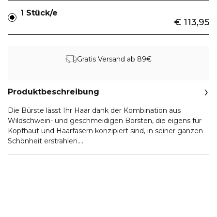
1 Stück/e
€ 113,95
Gratis Versand ab 89€
Produktbeschreibung
Die Bürste lässt Ihr Haar dank der Kombination aus
Wildschwein- und geschmeidigen Borsten, die eigens für
Kopfhaut und Haarfasern konzipiert sind, in seiner ganzen
Schönheit erstrahlen.
Die Wildschweinborsten entwirren das Haar sanft und die
geschmeidigen Borsten stimulieren die Kopfhaut.
Die regelmäßige Anwendung entfernt Unreinheiten und
schenkt dem Haar Leuchtkraft, da es das Licht optimal
reflektieren kann.
Die Haare sind entwirrt, geschmeidig und voller Glanz.