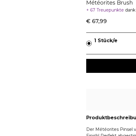
Météorites Brush
67 Treuepunkte
dank
€ 67,99
1 Stück/e
Produktbeschreib
Der Météorites Pinsel 
Finish! Perfekt abgesti