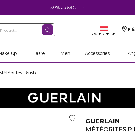
-30% ab 59€
Fil
ÖSTERREICH
Make Up
Haare
Men
Accessories
An
étéorites Brush
GUERLAIN
MÉTÉORITES PI