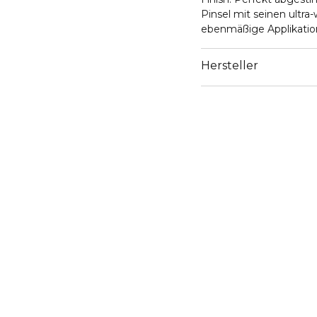
Pinsel mit seinen ultra
ebenmäßige Applikatio
Hersteller
Email
https://www.guerlain.
Site/en_GB/Contact-S