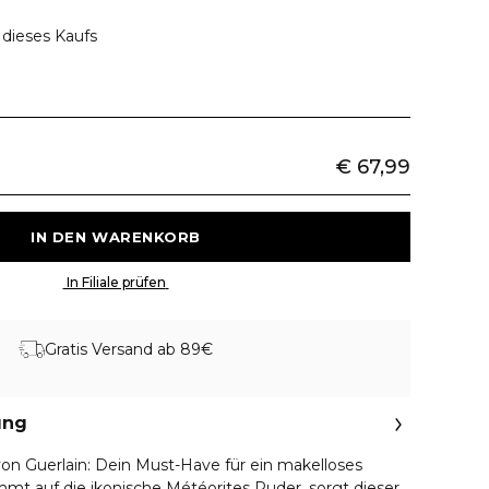
 dieses Kaufs
€ 67,99
 IN DEN WARENKORB 
 In Filiale prüfen 
Gratis Versand ab 89€
ung
von Guerlain: Dein Must-Have für ein makelloses
mmt auf die ikonische Météorites Puder, sorgt dieser