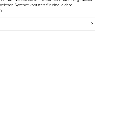
-weichen Synthetikborsten für eine leichte,
n.
com/on/demandware.store/Sites-Guerlain_UK-
how