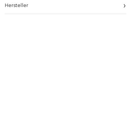
Hersteller
Email
https://www.guerlain.com/on/demandware.store/Sites-
Guerlain_UK-Site/en_GB/Contact-Show